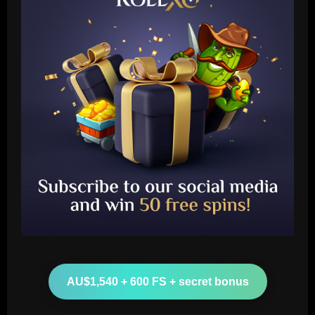
Baccarat
Tottenham chiefs think they’ve sealed
"huge coup" with prodigy set to sign
AU$1,540 + 600 FS + secret bonus
12/09/2025
2