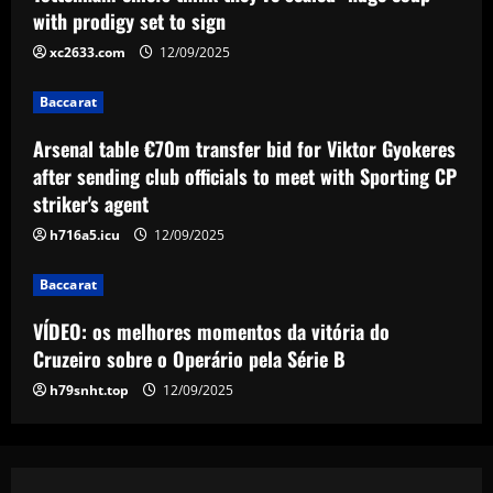
Viktor Gyokeres after sending club
with prodigy set to sign
officials to meet with Sporting CP
xc2633.com
12/09/2025
striker's agent
3
12/09/2025
Baccarat
Baccarat
VÍDEO: os melhores momentos da
Arsenal table €70m transfer bid for Viktor Gyokeres
vitória do Cruzeiro sobre o Operário
after sending club officials to meet with Sporting CP
pela Série B
striker's agent
4
12/09/2025
h716a5.icu
12/09/2025
Baccarat
Ex-Lioness Mary Earps leaves social
Baccarat
media after 'difficult & emotional few
days' amid backlash to goalkeeper's
VÍDEO: os melhores momentos da vitória do
shock England retirement ahead of Euro
5
Cruzeiro sobre o Operário pela Série B
2025 defence
h79snht.top
12/09/2025
12/09/2025