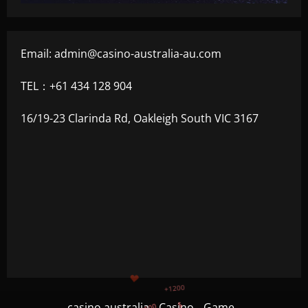
Email:
admin@casino-australia-au.com
TEL：+61 434 128 904
16/19-23 Clarinda Rd, Oakleigh South VIC 3167
+500
$
+300
+1500
casino australia
Casino
Game