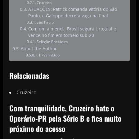
Cruzeiro
ATUAÇÕES: Patrick comanda vitória do São
Paulo, e Galoppo decreta vaga na final
São Paulo
Com um a menos, Brasil segura Uruguai e
vence no fim em torneio sub-20
Seleção Brasileira
About the Author
h79snht.top
Relacionadas
Cruzeiro
Com tranquilidade, Cruzeiro bate o
Operário-PR pela Série B e fica muito
próximo do acesso