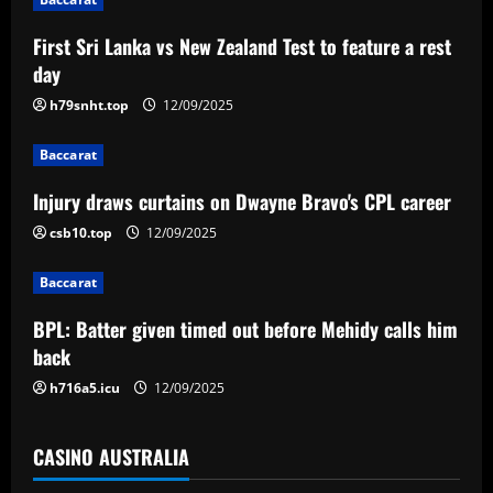
a
First Sri Lanka vs New Zealand Test to feature a rest
v
day
i
h79snht.top
12/09/2025
g
Baccarat
a
Injury draws curtains on Dwayne Bravo's CPL career
csb10.top
12/09/2025
t
Baccarat
i
BPL: Batter given timed out before Mehidy calls him
o
back
n
h716a5.icu
12/09/2025
CASINO AUSTRALIA