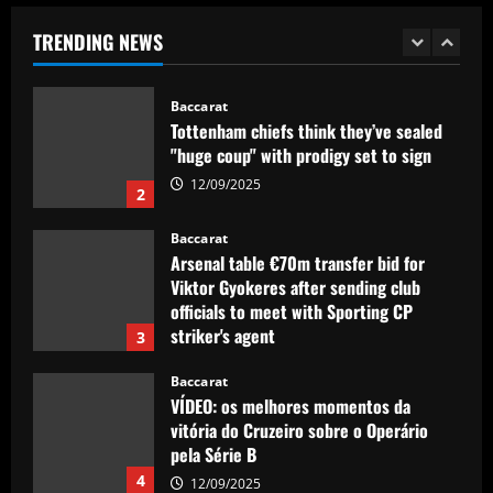
explode
TRENDING NEWS
1
12/09/2025
Baccarat
Tottenham chiefs think they’ve sealed
"huge coup" with prodigy set to sign
12/09/2025
2
Baccarat
Arsenal table €70m transfer bid for
Viktor Gyokeres after sending club
officials to meet with Sporting CP
striker's agent
3
12/09/2025
Baccarat
VÍDEO: os melhores momentos da
vitória do Cruzeiro sobre o Operário
pela Série B
4
12/09/2025