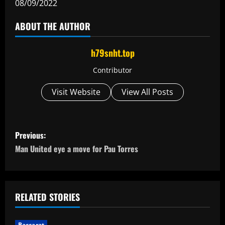
08/09/2022
ABOUT THE AUTHOR
h79snht.top
Contributor
Visit Website
View All Posts
P
Previous:
o
Man United eye a move for Pau Torres
s
t
RELATED STORIES
n
Baccarat