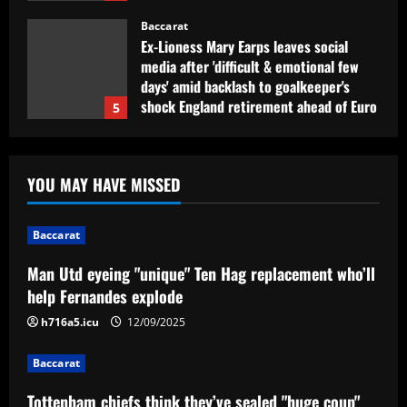
Baccarat
Ex-Lioness Mary Earps leaves social
media after 'difficult & emotional few
days' amid backlash to goalkeeper's
shock England retirement ahead of Euro
5
2025 defence
Baccarat
12/09/2025
Man Utd eyeing "unique" Ten Hag
replacement who’ll help Fernandes
YOU MAY HAVE MISSED
explode
1
12/09/2025
Baccarat
Baccarat
Man Utd eyeing "unique" Ten Hag replacement who’ll
Tottenham chiefs think they’ve sealed
help Fernandes explode
"huge coup" with prodigy set to sign
h716a5.icu
12/09/2025
12/09/2025
2
Baccarat
Baccarat
Arsenal table €70m transfer bid for
Tottenham chiefs think they’ve sealed "huge coup"