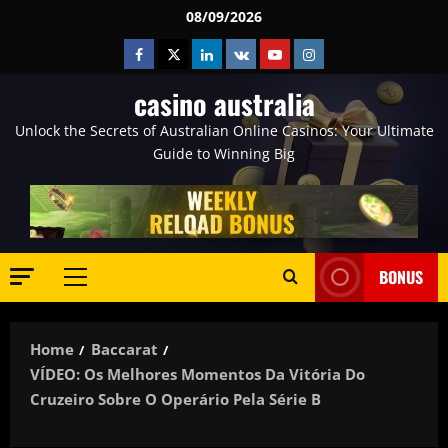
Skip
08/09/2026
to
Facebook
Twitter
Linkedin
VK
Youtube
Instagram
content
casino australia
Unlock the Secrets of Australian Online Casinos: Your Ultimate
Guide to Winning Big
BONUS
Primary
Menu
Home
Baccarat
VÍDEO: Os Melhores Momentos Da Vitória Do
Cruzeiro Sobre O Operário Pela Série B